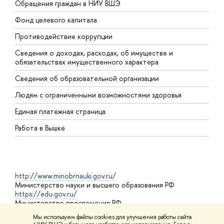
Обращения граждан в НИУ ВШЭ
А
Фонд целевого капитала
Д
Противодействие коррупции
Ц
Сведения о доходах, расходах, об имуществе и
Б
обязательствах имущественного характера
О
Сведения об образовательной организации
О
Людям с ограниченными возможностями здоровья
Единая платежная страница
Работа в Вышке
http://www.minobrnauki.gov.ru/
Министерство науки и высшего образования РФ
https://edu.gov.ru/
Министерство просвещения РФ
https://elearning.hse.ru/mooc
Мы используем файлы cookies для улучшения работы сайта
Массовые открытые онлайн-курсы