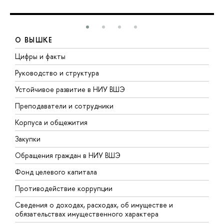
О ВЫШКЕ
Цифры и факты
Л
Руководство и структура
Д
Устойчивое развитие в НИУ ВШЭ
О
Преподаватели и сотрудники
П
Корпуса и общежития
В
Закупки
П
Обращения граждан в НИУ ВШЭ
А
Фонд целевого капитала
Д
Противодействие коррупции
Ц
Сведения о доходах, расходах, об имуществе и
Б
обязательствах имущественного характера
О