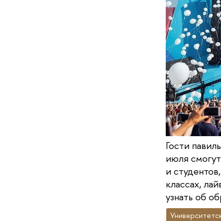
Гости павил
июля смогут
и студентов
классах, ла
узнать об о
Университетск