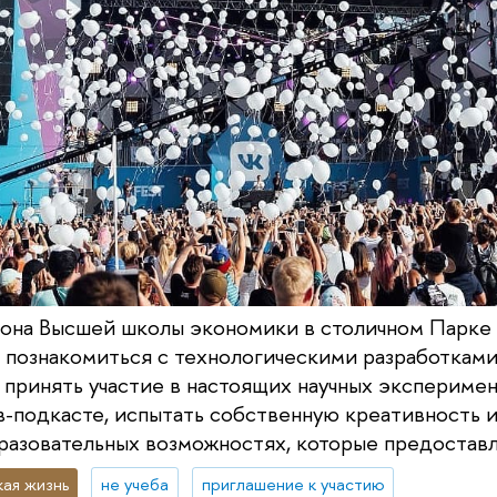
ьона Высшей школы экономики в столичном Парке
 познакомиться с технологическими разработкам
, принять участие в настоящих научных эксперимен
йв-подкасте, испытать собственную креативность и
бразовательных возможностях, которые предоставл
ая жизнь
не учеба
приглашение к участию