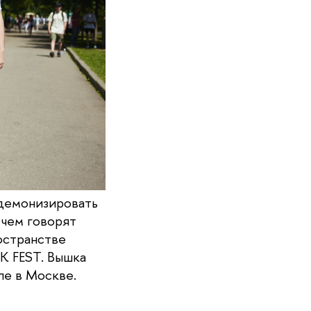
 демонизировать
 чем говорят
ространстве
K FEST. Вышка
ле в Москве.