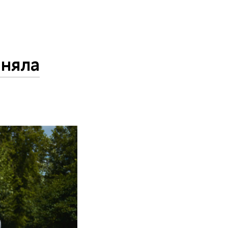
иняла