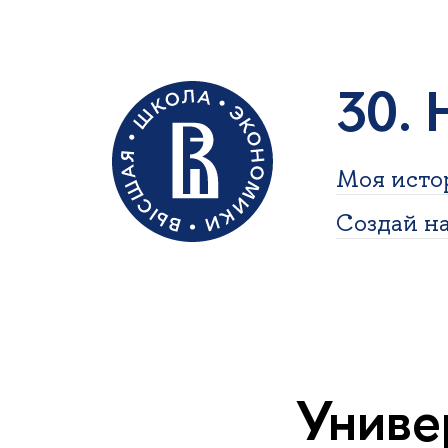
30. 
Моя исто
Создай н
Униве