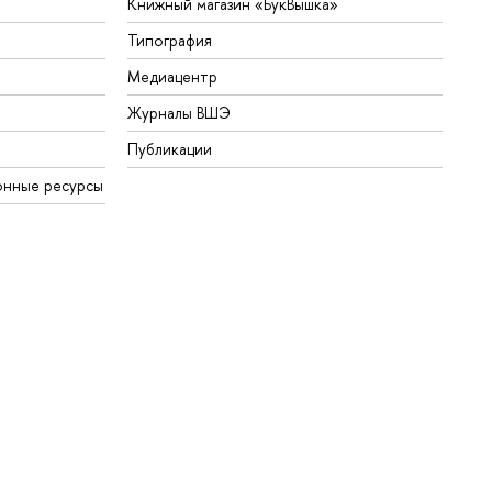
Книжный магазин «БукВышка»
Типография
Медиацентр
Журналы ВШЭ
Публикации
онные ресурсы