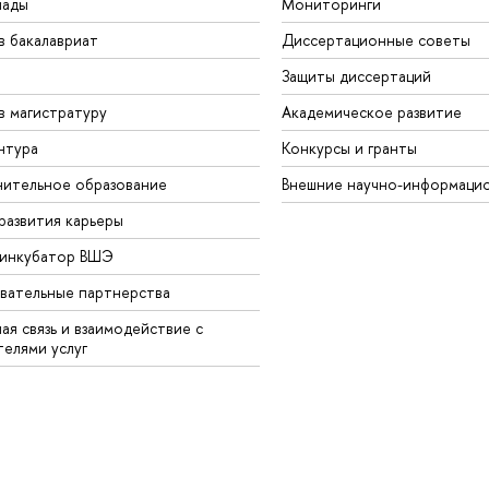
иады
Мониторинги
в бакалавриат
Диссертационные советы
Защиты диссертаций
в магистратуру
Академическое развитие
нтура
Конкурсы и гранты
ительное образование
Внешние научно-информаци
развития карьеры
-инкубатор ВШЭ
вательные партнерства
ая связь и взаимодействие с
телями услуг