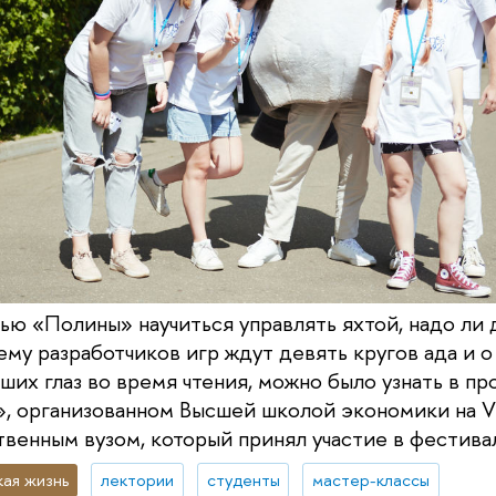
ью «Полины» научиться управлять яхтой, надо ли
ему разработчиков игр ждут девять кругов ада и о
ших глаз во время чтения, можно было узнать в п
, организованном Высшей школой экономики на V
твенным вузом, который принял участие в фестива
ая жизнь
лектории
студенты
мастер-классы