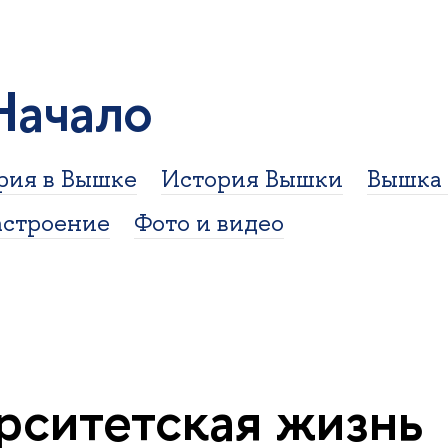
Начало
рия в Вышке
История Вышки
Вышка 
астроение
Фото и видео
рситетская жизнь