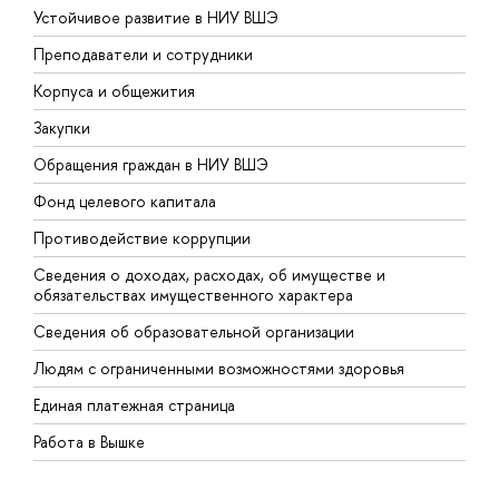
Устойчивое развитие в НИУ ВШЭ
О
Преподаватели и сотрудники
П
Корпуса и общежития
В
Закупки
П
Обращения граждан в НИУ ВШЭ
А
Фонд целевого капитала
Д
Противодействие коррупции
Ц
Сведения о доходах, расходах, об имуществе и
Б
обязательствах имущественного характера
О
Сведения об образовательной организации
О
Людям с ограниченными возможностями здоровья
Единая платежная страница
Работа в Вышке