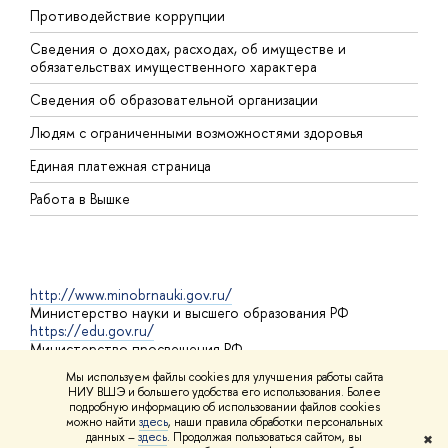
Противодействие коррупции
Ц
Сведения о доходах, расходах, об имуществе и
Б
обязательствах имущественного характера
О
Сведения об образовательной организации
О
Людям с ограниченными возможностями здоровья
Единая платежная страница
Работа в Вышке
http://www.minobrnauki.gov.ru/
Министерство науки и высшего образования РФ
https://edu.gov.ru/
Министерство просвещения РФ
https://elearning.hse.ru/mooc
Мы используем файлы cookies для улучшения работы сайта
Массовые открытые онлайн-курсы
НИУ ВШЭ и большего удобства его использования. Более
подробную информацию об использовании файлов cookies
можно найти
здесь
, наши правила обработки персональных
данных –
здесь
. Продолжая пользоваться сайтом, вы
✖
© НИУ ВШЭ 1993–2026
Адреса и контакты
Условия