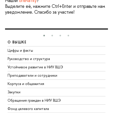
Нашли
опечатку
?
Выделите её, нажмите Ctrl+Enter и отправьте нам
уведомление. Спасибо за участие!
О ВЫШКЕ
Цифры и факты
Л
Руководство и структура
Д
Устойчивое развитие в НИУ ВШЭ
О
Преподаватели и сотрудники
П
Корпуса и общежития
В
Закупки
П
Обращения граждан в НИУ ВШЭ
А
Фонд целевого капитала
Д